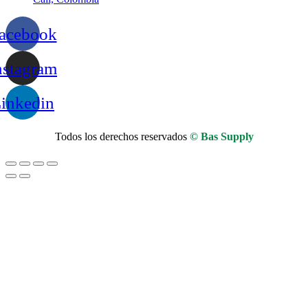
acebook
nstagram
inkedin
Todos los derechos reservados
© Bas Supply