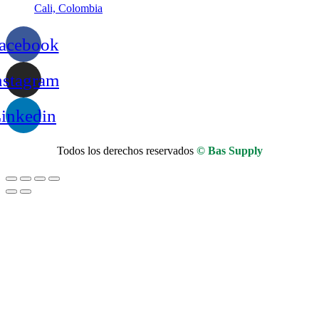
Cali, Colombia
acebook
nstagram
inkedin
Todos los derechos reservados
© Bas Supply