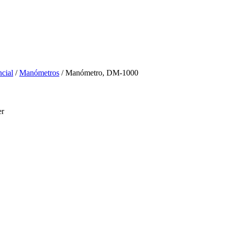
ncial
/
Manómetros
/ Manómetro, DM-1000
er