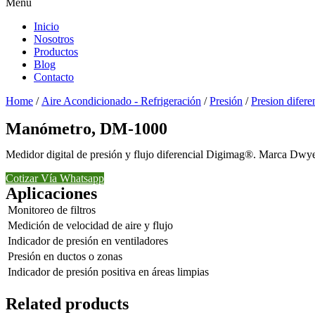
Menu
Inicio
Nosotros
Productos
Blog
Contacto
Home
/
Aire Acondicionado - Refrigeración
/
Presión
/
Presion difere
Manómetro, DM-1000
Medidor digital de presión y flujo diferencial Digimag®. Marca Dwy
Cotizar Vía Whatsapp
Aplicaciones
Monitoreo de filtros
Medición de velocidad de aire y flujo
Indicador de presión en ventiladores
Presión en ductos o zonas
Indicador de presión positiva en áreas limpias
Related products