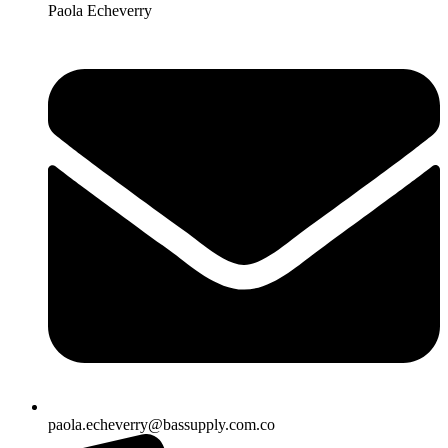
Paola Echeverry
paola.echeverry@bassupply.com.co