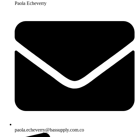
Paola Echeverry
paola.echeverry@bassupply.com.co