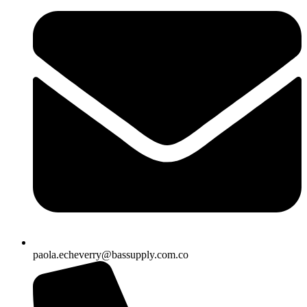
paola.echeverry@bassupply.com.co