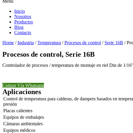
Menu
Inicio
Nosotros
Productos
Blog
Contacto
Home
/
Industria
/
Temperatura
/
Procesos de control
/
Serie 16B
/ Pro
Procesos de control, Serie 16B
Controlador de procesos / temperatura de montaje en riel Din de 1/16
Cotizar Vía Whatsapp
Aplicaciones
Control de temperatura para calderas, de dampers basados en tempera
presión
Placas calientes
Equipos de embalajes
Cámaras ambientales
Equipos médicos