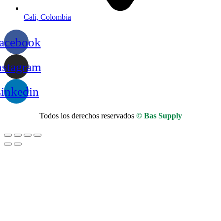
Cali, Colombia
acebook
nstagram
inkedin
Todos los derechos reservados
© Bas Supply